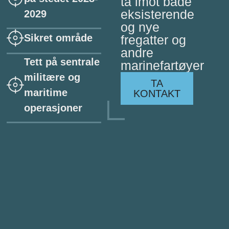
ta imot både
eksisterende
2029
og nye
Sikret område
fregatter og
andre
Tett på sentrale
marinefartøyer
militære og
TA
maritime
KONTAKT
operasjoner
TA KONTAKT
Hillerenveien 82, Bergen, Norge