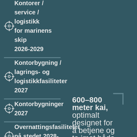
Kontorer /
service /
logistikk
for marinens
skip
2026-2029
Kontorbygning /
lagrings- og
logistikkfasiliteter
2027
600–800
Kontorbygninger
meter kai,
2027
optimalt
designet for
Overnattingsfasiliteter
å betjene og
på stedet 2028-